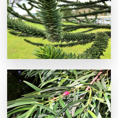
Araucaria araucana
Podocarpus saligna D. Don