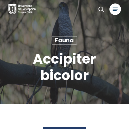
Skip
Menu
to
search
main
content
Fauna
Accipiter
bicolor