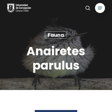
Skip
Menu
to
search
main
content
Fauna
Anairetes
parulus