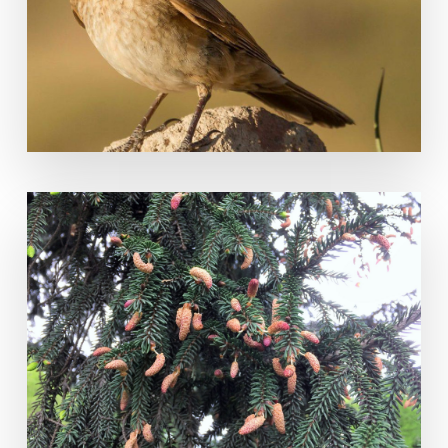
Upucerthia dumetaria
Picea orientalis (L.) Peterm.