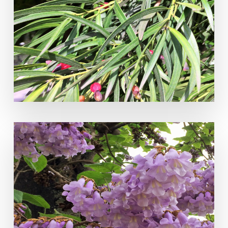
Podocarpus saligna D. Don
Paulownia tomentosa (Thunb.)
Steud.