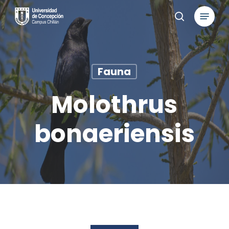
Skip
Menu
to
search
main
content
Fauna
Molothrus
bonaeriensis