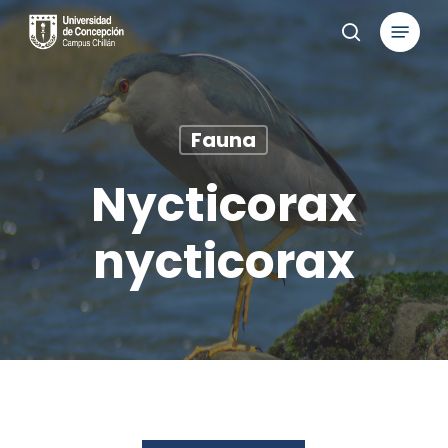
Skip
Menu
to
search
main
content
Fauna
Nycticorax
nycticorax