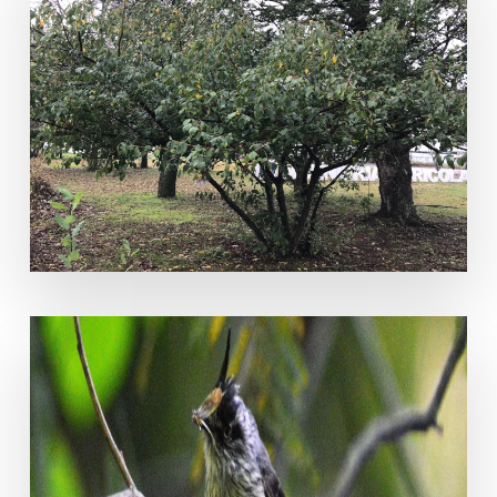
Aristotelia chilensis (Molina) Stuntz
anairetes parulus