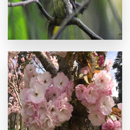
prunus-serrulata-lindl.