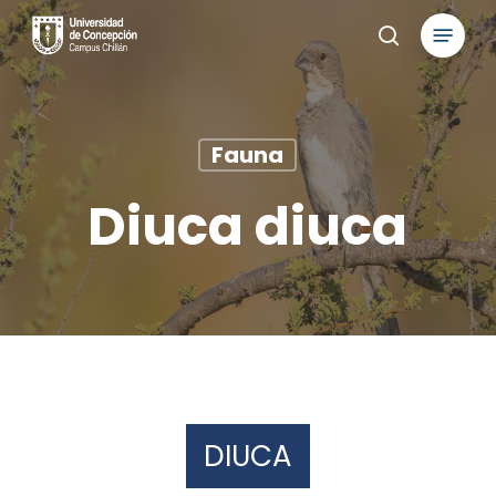
Skip
Menu
to
search
main
content
Fauna
Diuca diuca
DIUCA