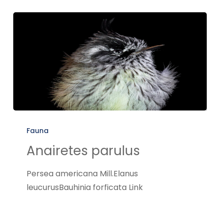
Anairetes
parulus
Fauna
Anairetes parulus
Persea americana Mill.Elanus
leucurusBauhinia forficata Link