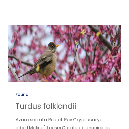
Turdus
falklandii
Fauna
Turdus falklandii
Azara serrata Ruiz et Pav.Cryptocarya
alba (Molina) LooserCatalpa bignonioides