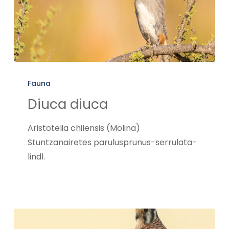
Diuca
diuca
Fauna
Diuca diuca
Aristotelia chilensis (Molina)
Stuntzanairetes parulusprunus-serrulata-
lindl.