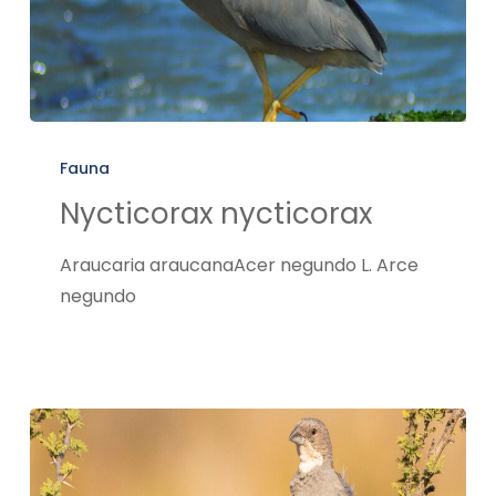
Nycticorax
nycticorax
Fauna
Nycticorax nycticorax
Araucaria araucanaAcer negundo L. Arce
negundo