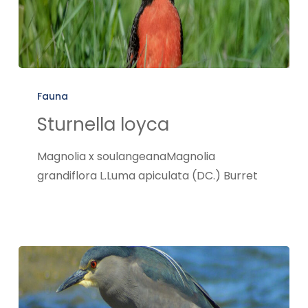
Sturnella
loyca
Fauna
Sturnella loyca
Magnolia x soulangeanaMagnolia
grandiflora L.Luma apiculata (DC.) Burret