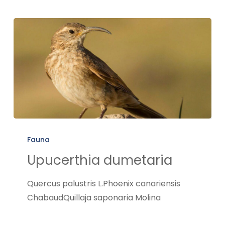
Upucerthia
dumetaria
Fauna
Upucerthia dumetaria
Quercus palustris L.Phoenix canariensis
ChabaudQuillaja saponaria Molina