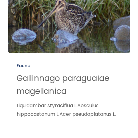
Gallinnago
paraguaiae
Fauna
magellanica
Gallinnago paraguaiae
magellanica
Liquidambar styraciflua L.Aesculus
hippocastanum L.Acer pseudoplatanus L.