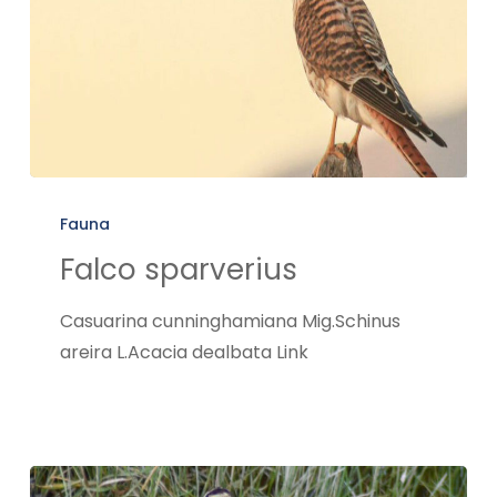
Falco
sparverius
Fauna
Falco sparverius
Casuarina cunninghamiana Mig.Schinus
areira L.Acacia dealbata Link